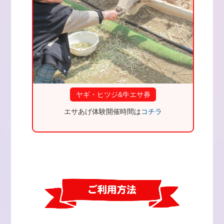
ヤギ・ヒツジ&牛エサ券
エサあげ体験開催時間は
コチラ