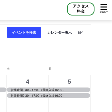
アクセス
料金
メニュー
イ
イベントを検索
カレンダー表示
ベ
日付
ン
ト
ビ
ュ
ー
ナ
土
土曜日
日
日曜日
ビ
ゲ
2
2
4
ー
5
シ
イ
イ
営業時間9:30～17:00（最終入場16:00）
ョ
ン
営業時間9:30～17:00（最終入場16:00）
ベ
ベ
ン
ン