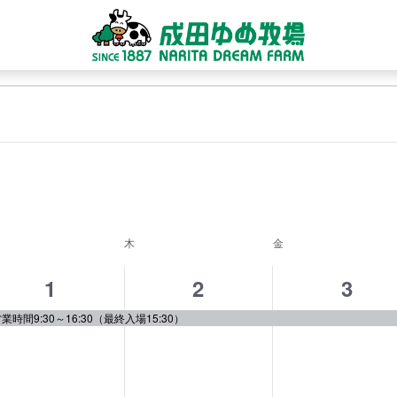
日
付
曜日
木
木曜日
金
金曜日
を
選
1
1
1
1
2
3
択
イ
イ
イ
業時間9:30～16:30（最終入場15:30）
ベ
ベ
ベ
ン
ン
ン