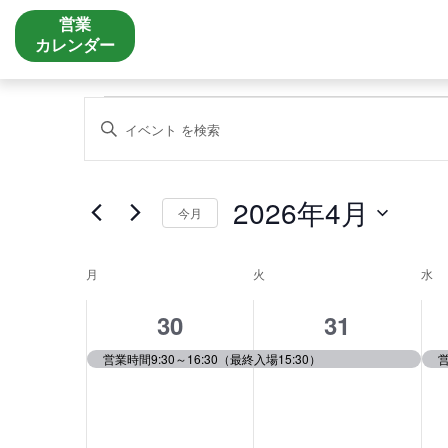
営業
カレンダー
イ
イ
キ
ベ
ベ
ー
ン
ン
ワ
ト
ト
ー
を
2026年4月
ド
検
今月
を
索
入
し
力
イ
月
月曜日
火
火曜日
水
水
て
し
ベ
ナ
て
ン
1
1
ビ
30
31
く
ト
ゲ
だ
イ
イ
の
ー
営業時間9:30～16:30（最終入場15:30）
営
さ
カ
シ
ベ
ベ
い。
レ
ョ
キ
ン
ン
ン
ン
ー
ダ
を