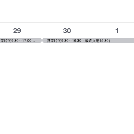
ベ
ベ
ベ
ン
ン
ン
ト,
ト,
ト,
1
1
1
29
30
1
イ
イ
イ
営業時間9:30～17:00（最終入場16:00）
営業時間9:30～16:30（最終入場15:30）
ベ
ベ
ベ
ン
ン
ン
ト,
ト,
ト,