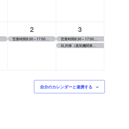
ベ
ベ
ン
ン
ト,
ト,
1
2
2
3
イ
イ
営業時間9:30～17:00（最終入場16:00）
営業時間8:30～17:00（最終入場16:00）
SL列車（蒸気機関車）運行
ベ
ベ
ン
ン
ト,
ト,
自分のカレンダーと連携する