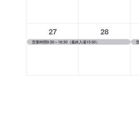
ベ
ベ
ン
ン
ト,
ト,
1
1
27
28
イ
イ
営業時間9:30～16:30（最終入場15:30）
ベ
ベ
ン
ン
ト,
ト,