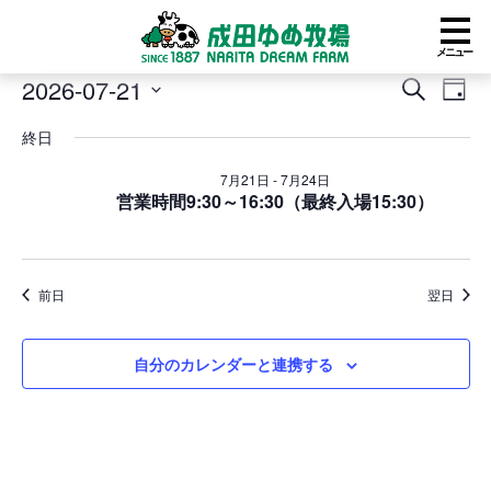
メニュー
イ
2026-07-21
イ
イ
検
日
ベ
ベ
ベ
索
日
付
ン
ン
ン
終日
付
ト
ト
ト
を
for
を
ビ
7月21日
-
7月24日
選
2026
営業時間9:30～16:30（最終入場15:30）
検
ュ
択
年
索
ー
7
し
ナ
月
て
ビ
21
ナ
ゲ
前日
翌日
日
ビ
ー
ゲ
シ
ー
ョ
自分のカレンダーと連携する
シ
ン
ョ
ン
を
表