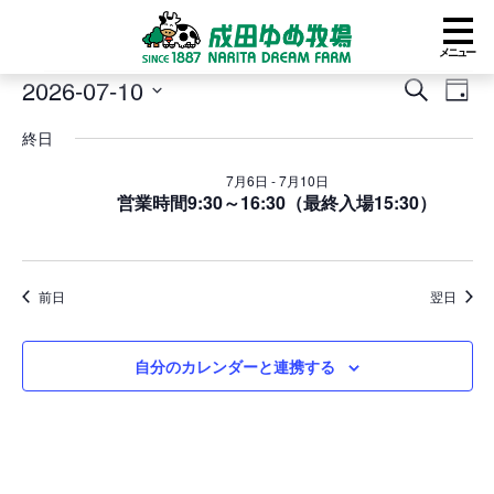
メニュー
イ
2026-07-10
イ
イ
検
日
ベ
ベ
ベ
索
日
付
ン
ン
ン
終日
付
ト
ト
ト
を
for
を
ビ
7月6日
-
7月10日
選
2026
営業時間9:30～16:30（最終入場15:30）
検
ュ
択
年
索
ー
7
し
ナ
月
て
ビ
10
ナ
ゲ
前日
翌日
日
ビ
ー
ゲ
シ
ー
ョ
自分のカレンダーと連携する
シ
ン
ョ
ン
を
表