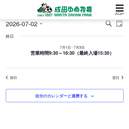
メニュー
イ
2026-07-02
イ
イ
検
日
ベ
ベ
ベ
索
日
付
ン
ン
ン
終日
付
ト
ト
ト
を
for
を
ビ
7月1日
-
7月3日
選
2026
営業時間9:30～16:30（最終入場15:30）
検
ュ
択
年
索
ー
7
し
ナ
月
て
ビ
2
ナ
ゲ
前日
翌日
日
ビ
ー
ゲ
シ
ー
ョ
自分のカレンダーと連携する
シ
ン
ョ
ン
を
表