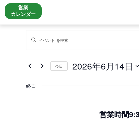
営業
カレンダー
イ
イ
キ
ベ
ベ
ー
ン
ン
ワ
ト
ト
ー
for
を
2026年6月14日
ド
2026
検
今日
を
年
索
入
6
し
月
力
終日
て
14
し
ナ
日
て
ビ
く
ゲ
だ
ー
営業時間9:3
さ
シ
い。
ョ
キ
ン
ー
を