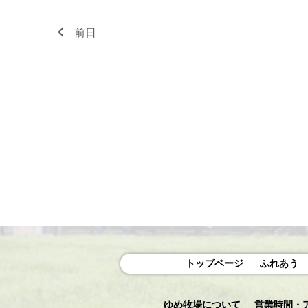
ワ
表
ー
示
前日
ド
で
イ
ベ
ン
ト
を
検
索
し
ま
す。
トップページ
ふれあう
ゆめ牧場について
営業時間・