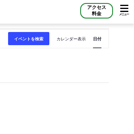
アクセス
料金
メニュー
イ
イベントを検索
カレンダー表示
ベ
日付
ン
ト
ビ
ュ
ー
ナ
ビ
ゲ
ー
シ
ョ
ン