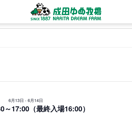
日
付
を
選
択
6月13日
-
6月14日
0～17:00（最終入場16:00）