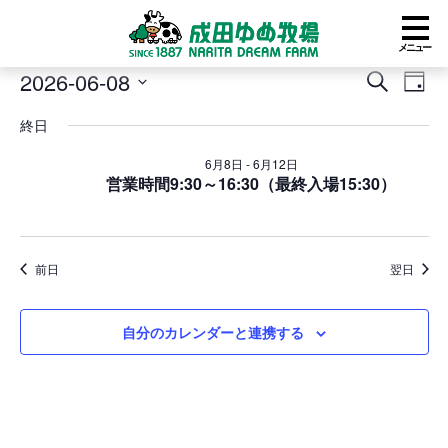
メニュー
イ
2026-06-08
イ
イ
検
日
ベ
ベ
ベ
索
日
付
ン
ン
ン
終日
付
ト
ト
ト
を
for
を
ビ
6月8日
-
6月12日
選
2026
営業時間9:30～16:30（最終入場15:30）
検
ュ
択
年
索
ー
6
し
ナ
月
て
ビ
8
ナ
ゲ
前日
翌日
日
ビ
ー
ゲ
シ
ー
ョ
自分のカレンダーと連携する
シ
ン
ョ
ン
を
表