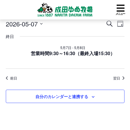
メニュー
イ
2026-05-07
イ
イ
検
日
ベ
ベ
ベ
索
日
付
ン
ン
ン
終日
付
ト
ト
ト
を
for
を
ビ
5月7日
-
5月8日
選
2026
営業時間9:30～16:30（最終入場15:30）
検
ュ
択
年
索
ー
5
し
ナ
月
て
ビ
7
ナ
ゲ
前日
翌日
日
ビ
ー
ゲ
シ
ー
ョ
自分のカレンダーと連携する
シ
ン
ョ
ン
を
表